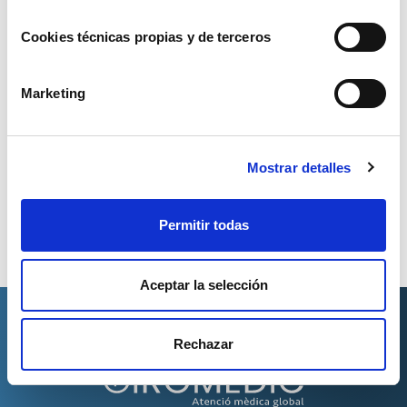
disposem d’ecografia renal que
pot realitzar el propi especialista
Cookies técnicas propias y de terceros
durant la visita si fos necessari.
Marketing
Mostrar detalles
Cita prèvia
Permitir todas
Aceptar la selección
Rechazar