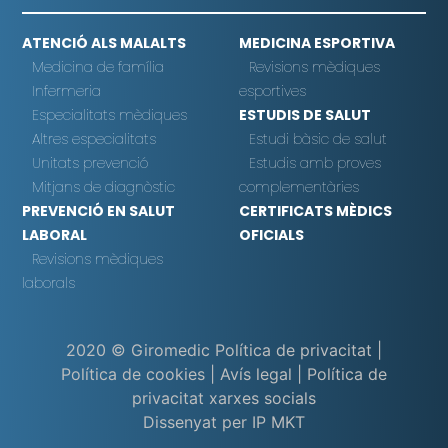
ATENCIÓ ALS MALALTS
MEDICINA ESPORTIVA
Medicina de família
Revisions mèdiques
Infermeria
esportives
Especialitats mèdiques
ESTUDIS DE SALUT
Altres especialitats
Estudi bàsic de salut
Unitats prevenció
Estudis amb proves
Mitjans de diagnòstic
complementàries
PREVENCIÓ EN SALUT
CERTIFICATS MÈDICS
LABORAL
OFICIALS
Revisions mèdiques
laborals
2020 © Giromedic
Política de privacitat
|
Política de cookies
|
Avís legal
|
Política de
privacitat xarxes socials
Dissenyat per
IP MKT