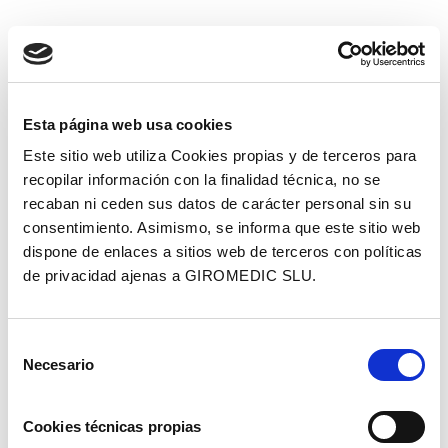
nefrologia
Esta página web usa cookies
Dr. Pere Torguet.
Este sitio web utiliza Cookies propias y de terceros para
recopilar información con la finalidad técnica, no se
Iniciem la consulta de Nefrologia
recaban ni ceden sus datos de carácter personal sin su
de la ma d’un especialista de
consentimiento. Asimismo, se informa que este sitio web
dispone de enlaces a sitios web de terceros con políticas
reputació, Dr. Torguet, per al
de privacidad ajenas a GIROMEDIC SLU.
control i estudi de les patologies
que afecten al ronyó així com la
hipertensió arteria, diabetis,
Selección
Necesario
insuficiència renal, alteracions
de
consentimiento
metabòliques, alteracions fosfo-
càlciques, entre altres. A Giromedic
Cookies técnicas propias