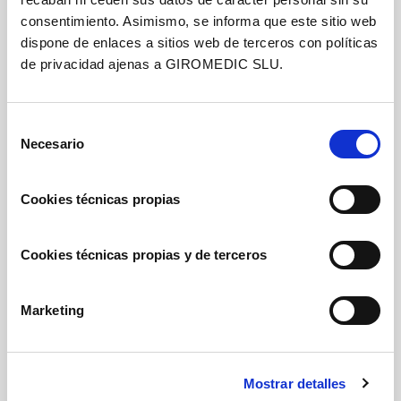
controls del PSA.
consentimiento. Asimismo, se informa que este sitio web
dispone de enlaces a sitios web de terceros con políticas
de privacidad ajenas a GIROMEDIC SLU.
MÉS INFORMACIÓ
Selección
Necesario
de
consentimiento
Prevenció de càncer de mama
Cookies técnicas propias
Controls rutinaris amb medicina general,
mamografies i ecografies.
Cookies técnicas propias y de terceros
Marketing
MÉS INFORMACIÓ
Mostrar detalles