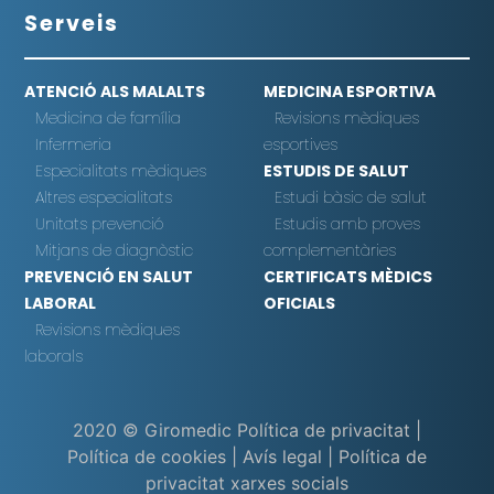
Serveis
ATENCIÓ ALS MALALTS
MEDICINA ESPORTIVA
Medicina de família
Revisions mèdiques
Infermeria
esportives
Especialitats mèdiques
ESTUDIS DE SALUT
Altres especialitats
Estudi bàsic de salut
Unitats prevenció
Estudis amb proves
Mitjans de diagnòstic
complementàries
PREVENCIÓ EN SALUT
CERTIFICATS MÈDICS
LABORAL
OFICIALS
Revisions mèdiques
laborals
2020 © Giromedic
Política de privacitat
|
Política de cookies
|
Avís legal
|
Política de
privacitat xarxes socials