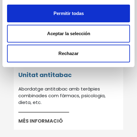
Dietes
Permitir todas
Protocols per hipertensió, diabetis,
dislipèmia, obesitat, sobrepès, dieta
esportistes, etc.
Aceptar la selección
MÉS INFORMACIÓ
Rechazar
Unitat antitabac
Abordatge antitabac amb teràpies
combinades com fàrmacs, psicologia,
dieta, etc.
MÉS INFORMACIÓ