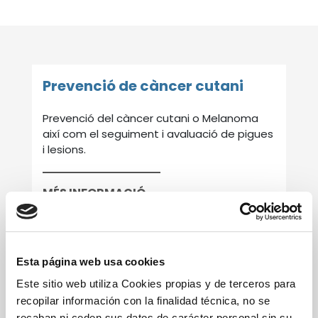
Prevenció de càncer cutani
Prevenció del càncer cutani o Melanoma
així com el seguiment i avaluació de pigues
i lesions.
MÉS INFORMACIÓ
Prevenció de càncer de
Esta página web usa cookies
pròstata
Este sitio web utiliza Cookies propias y de terceros para
recopilar información con la finalidad técnica, no se
Controls rutinaris amb medicina general i
recaban ni ceden sus datos de carácter personal sin su