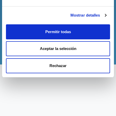
Mostrar detalles
He leído la política de privacidad y
acepto recibir publicidad o información
promocional de GIROMÈDIC.
Permitir todas
ENVIAR
Aceptar la selección
Rechazar