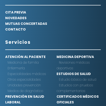
CITA PREVIA
NOVEDADES
MUTUAS CONCERTADAS
CONTACTO
Servicios
ATENCIÓN AL PACIENTE
MEDICINA DEPORTIVA
Medicina de familia
Revisiones médicas
Enfermería
deportivas
Especialidades médicas
ESTUDIOS DE SALUD
Otras especialidades
Estudio básico de salud
Unidades prevención
Estudios con pruebas
Medios de diagnóstico
complementarias
PREVENCIÓN EN SALUD
CERTIFICADOS MÉDICOS
LABORAL
OFICIALES