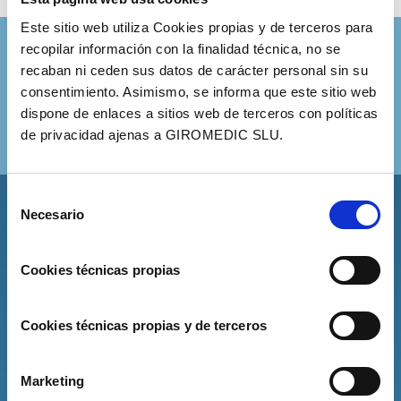
Este sitio web utiliza Cookies propias y de terceros para
¿Quieres más información?
recopilar información con la finalidad técnica, no se
recaban ni ceden sus datos de carácter personal sin su
Visítanos en la calle Juli Garreta, 12 de
consentimiento. Asimismo, se informa que este sitio web
Girona. Puedes contactar con Giromèdic al
dispone de enlaces a sitios web de terceros con políticas
972 224 771
o rellenando el siguiente
de privacidad ajenas a GIROMEDIC SLU.
formulario.
Selección
Necesario
de
consentimiento
Cookies técnicas propias
Cookies técnicas propias y de terceros
Marketing