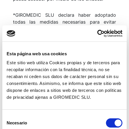
*GIROMEDIC SLU declara haber adoptado
todas las medidas necesarias para evitar
cualquier daño a los usuarios de su sitio web,
que pudieran derivarse de la navegación por
su sitio web. En consecuencia *GIROMEDIC
SLU no se hace responsable, en ningún caso,
Esta página web usa cookies
de los eventuales daños que por la navegación
Este sitio web utiliza Cookies propias y de terceros para
por Internet pudiera sufrir el usuario.
recopilar información con la finalidad técnica, no se
recaban ni ceden sus datos de carácter personal sin su
MODIFICACIONES
consentimiento. Asimismo, se informa que este sitio web
dispone de enlaces a sitios web de terceros con políticas
*GIROMEDIC SLU se reserva el derecho a
de privacidad ajenas a GIROMEDIC SLU.
realizar las modificaciones que considere
oportunas, sin aviso previo, en el contenido de
su sitio web. Tanto en cuanto a los contenidos
Selección
Necesario
de la página web, como en las condiciones de
de