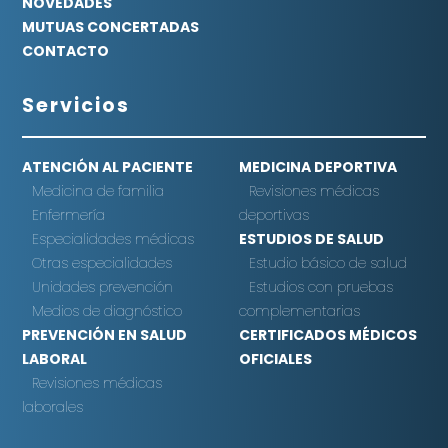
NOVEDADES
MUTUAS CONCERTADAS
CONTACTO
Servicios
ATENCIÓN AL PACIENTE
MEDICINA DEPORTIVA
Medicina de familia
Revisiones médicas
Enfermería
deportivas
Especialidades médicas
ESTUDIOS DE SALUD
Otras especialidades
Estudio básico de salud
Unidades prevención
Estudios con pruebas
Medios de diagnóstico
complementarias
PREVENCIÓN EN SALUD
CERTIFICADOS MÉDICOS
LABORAL
OFICIALES
Revisiones médicas
laborales