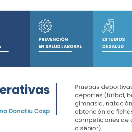
PREVENCIÓN
ESTUDIOS
A
EN SALUD LABORAL
DE SALUD
derativas
Pruebas deportiva
deportes (fútbol, 
gimnasia, natación, 
ina Donatiu Cosp
obtención de ficha
competiciones de cu
o sénior).