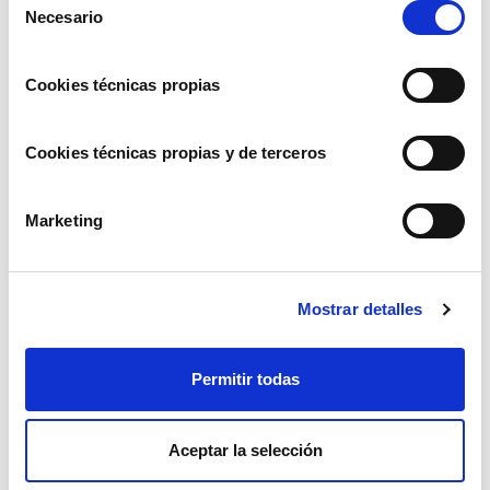
Finalidad:
Necesario
de
Captación, registro
consentimiento
y tratamiento de
Cookies técnicas propias
datos con fines de
publicidad y
prospección
Cookies técnicas propias y de terceros
comercial de
nuestros productos
Marketing
y / o servicios.
Plazo de
conservación:
Mostrar detalles
mientras perdure el
consentimiento
Permitir todas
prestado.
Acciones
Base legítima:
el
Aceptar la selección
comerciales
consentimiento del