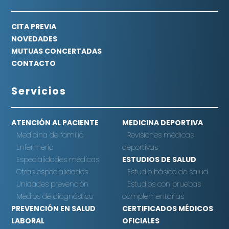
CITA PREVIA
NOVEDADES
MUTUAS CONCERTADAS
CONTACTO
Servicios
ATENCIÓN AL PACIENTE
MEDICINA DEPORTIVA
Medicina de familia
Revisiones médicas
Enfermería
deportivas
Especialidades médicas
ESTUDIOS DE SALUD
Otras especialidades
Estudio básico de salud
Unidades prevención
Estudios con pruebas
Medios de diagnóstico
complementarias
PREVENCIÓN EN SALUD
CERTIFICADOS MÉDICOS
LABORAL
OFICIALES